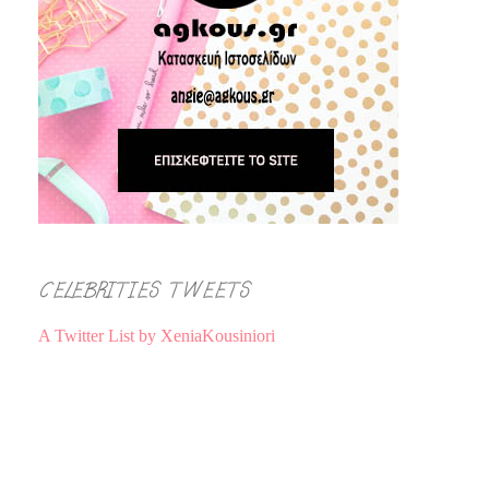
CELEBRITIES TWEETS
A Twitter List by XeniaKousiniori