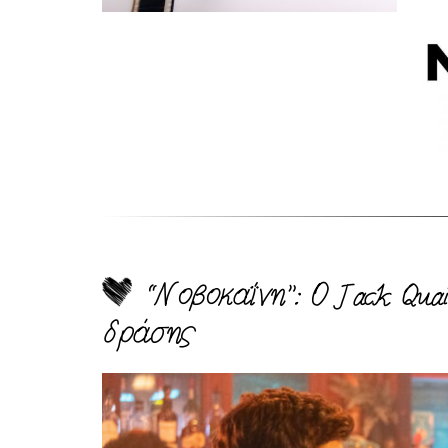
“Νοβοκαΐνη”: Ο Jack Qua
δράσης