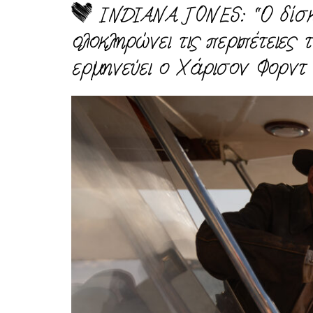
INDIANA JONES: “Ο δίσκ
ολοκληρώνει τις περιπέτειες 
ερμηνεύει ο Χάρισον Φορντ