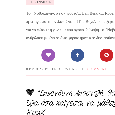
THE INSIDER
Το «Νοβοκαΐνη», σε σκηνοθεσία Dan Berk και Robert
πρωταγωνιστή τον Jack Quaid (The Boys), που εξερευ
για να σώσει τη γυναίκα που αγαπά. Σύνοψη Το “Νοβο
ανθρώπου με ένα σπάνιο χαρακτηριστικό: δεν αισθά
09/04/2025
BY
ΞΈΝΙΑ ΚΟΥΣΙΝΙΏΡΗ
|
0 COMMENT
“Επικίνδυνη Αποστολή: 
Όλα όσα καίγεσαι να μάθεις
Κρουζ