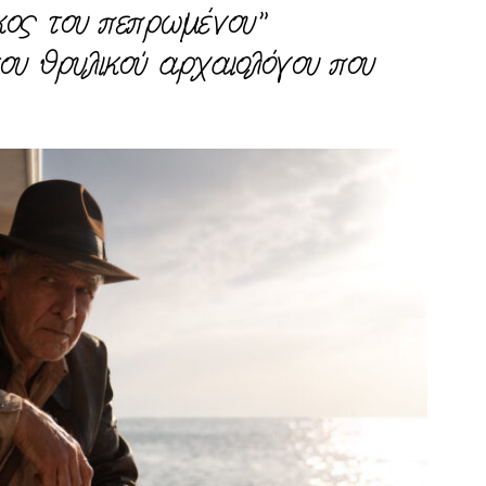
ος του πεπρωμένου”
του θρυλικού αρχαιολόγου που