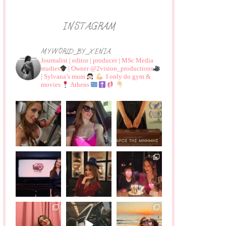
INSTAGRAM
MYWORLD_BY_XENIA
Journalist | editor | producer | MSc Media
studies
| Owner @2vision_productions
| Sylvana’s mum
I only do gym &
movies
Athens