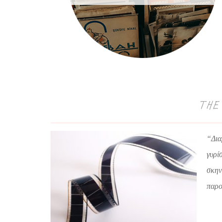
THE
“Δια
γυρί
σκην
παρο