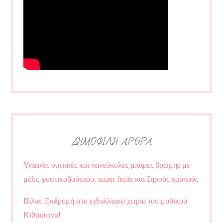
ΔΗΜΟΦΙΛΗ ΑΡΘΡΑ
Υγιεινές σπιτικές και πανεύκολες μπάρες βρώμης με
μέλι, φυστικοβούτυρο, super fruits και ξηρούς καρπούς
Βίλια: Εκδρομή στο ειδυλλιακό χωριό του μυθικού
Κιθαιρώνα!