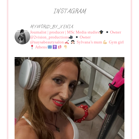
INSTAGRAM
MYWORLD_BY_XENIA
Journalist | producer | MSc Media studies
Owner
@2vision_productions
Owner
@naysabeautysalon
Sylvana’s mum
Gym girl
Athens