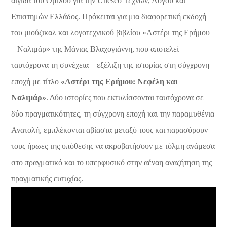
αιγίδα του Ομίλου για την Unesco Τεχνών, Λόγου και
Επιστημών Ελλάδος. Πρόκειται για μια διαφορετική εκδοχή
του μιούζικαλ και λογοτεχνικού βιβλίου «Αστέρι της Ερήμου
– Ναλιμάρ» της Μάνιας Βλαχογιάννη, που αποτελεί
ταυτόχρονα τη συνέχεια – εξέλιξη της ιστορίας στη σύγχρονη
εποχή με τίτλο
«Αστέρι της Ερήμου: Νεφέλη και
Ναλιμάρ»
. Δύο ιστορίες που εκτυλίσσονται ταυτόχρονα σε
δύο πραγματικότητες, τη σύγχρονη εποχή και την παραμυθένια
Ανατολή, εμπλέκονται αβίαστα μεταξύ τους και παρασύρουν
τους ήρωες της υπόθεσης να ακροβατήσουν με τόλμη ανάμεσα
στο πραγματικό και το υπερφυσικό στην αέναη αναζήτηση της
πραγματικής ευτυχίας.