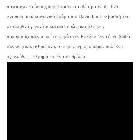
πρωταγωνιστών της παράστασης στο θέατρο Vault. Ένα
αντιπολεμικό κοινωνικό δράμα του David Ian Lee βασισμένο
σε αληθινά γεγονότα και αυστηρώς ακατάλληλο,
παρουσιάζεται για πρώτη φορά στην Ελλάδα. Ένα έργο βαθιά
συγκινητικό, ανθρώπινο, σκληρό, άγριο, σπαρακτικό. Ένα
αγωνιώδες, τολμηρό και έντονο θρίλερ.