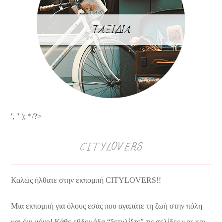
ΤΑΞΙΔΙΑ
', '' ); */?>
CITYLOVERS
Καλώς ήλθατε στην εκπομπή CITYLOVERS!!
Μια εκπομπή για όλους εσάς που αγαπάτε τη ζωή στην πόλη
και όχι μόνο! Κάθε εβδομάδα “ξετυλίξτε” τις σελίδες μας και