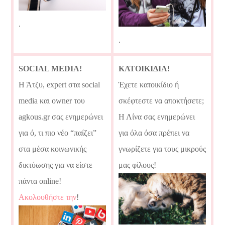
.
.
SOCIAL MEDIA!
ΚΑΤΟΙΚΙΔΙΑ!
Η Άτζυ, expert στα social
Έχετε κατοικίδιο ή
media και owner του
σκέφτεστε να αποκτήσετε;
agkous.gr σας ενημερώνει
Η Λίνα σας ενημερώνει
για ό, τι πιο νέο “παίζει”
για όλα όσα πρέπει να
στα μέσα κοινωνικής
γνωρίζετε για τους μικρούς
δικτύωσης για να είστε
μας φίλους!
πάντα online!
Ακολουθήστε την
!