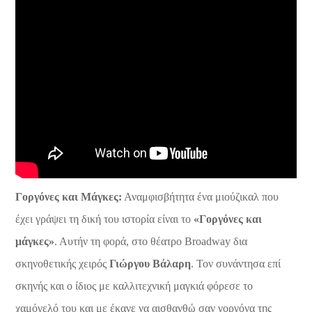
Γοργόνες και Μάγκες:
Αναμφισβήτητα ένα μιούζικαλ που
έχει γράψει τη δική του ιστορία είναι το
«Γοργόνες και
μάγκες»
. Αυτήν τη φορά, στο θέατρο Broadway δια
σκηνοθετικής χειρός
Γιώργου Βάλαρη
. Τον συνάντησα επί
σκηνής και ο ίδιος με καλλιτεχνική μαγκιά φόρεσε το
χαμόγελό του και με έκανε να αισθανθώ σαν γοργόνα της