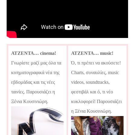
ΑΤΖΕΝΤΑ… cinema!
ΑΤΖΕΝΤΑ… music!
Γνωρίστε μαζί μας όλα τα
Ό, τι πρέπει να ακούσετε!
κινηματογραφικά νέα της
Charts, συναυλίες, music
εβδομάδας και τις νέες
videos, soundtracks,
ταινίες. Παρουσιάζει η
φεστιβάλ και ό, τι νέο
Ξένια Κουσινιώρη.
κυκλοφορεί! Παρουσιάζει
η Ξένια Κουσινιώρη.