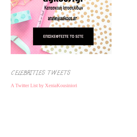
CELEBRITIES TWEETS
A Twitter List by XeniaKousiniori