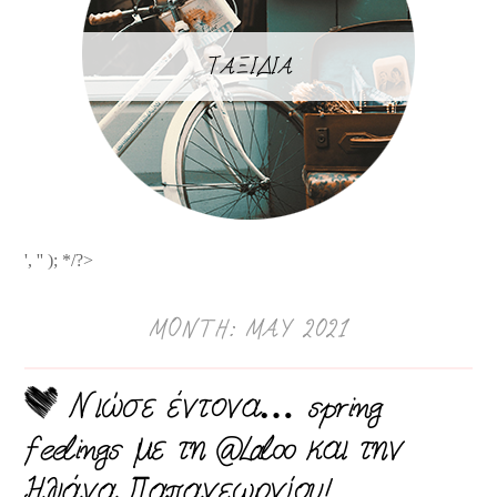
ΤΑΞΙΔΙΑ
', '' ); */?>
MONTH: MAY 2021
Νιώσε έντονα… spring
feelings με τη @Laloo και την
Ηλιάνα Παπαγεωργίου!