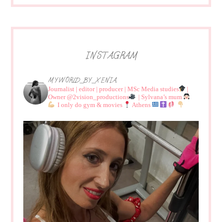
INSTAGRAM
MYWORLD_BY_XENIA
Journalist | editor | producer | MSc Media studies
|
Owner @2vision_productions
| Sylvana’s mum
I only do gym & movies
Athens