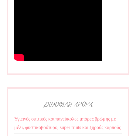
ΔΗΜΟΦΙΛΗ ΑΡΘΡΑ
Υγιεινές σπιτικές και πανεύκολες μπάρες βρώμης με
μέλι, φυστικοβούτυρο, super fruits και ξηρούς καρπούς