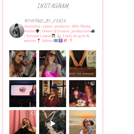
INSTAGRAM
MYWORLD_BY_XENIA
Journalist | editor | producer | MSc Media
studies
| Owner @2vision_productions
| Sylvana’s mum
I only do gym &
movies
Athens