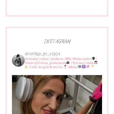
INSTAGRAM
MYWORLD_BY_XENIA
Journalist | editor | producer | MSc Media studies
|
Owner @2vision_productions
| Sylvana’s mum
I only do gym & movies
Athens