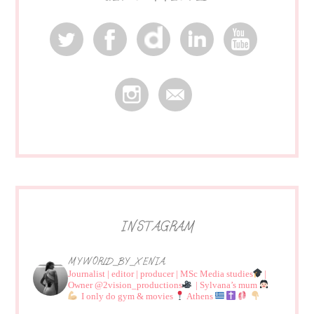
INSTAGRAM
MYWORLD_BY_XENIA
Journalist | editor | producer | MSc Media studies
|
Owner @2vision_productions
| Sylvana’s mum
I only do gym & movies
Athens