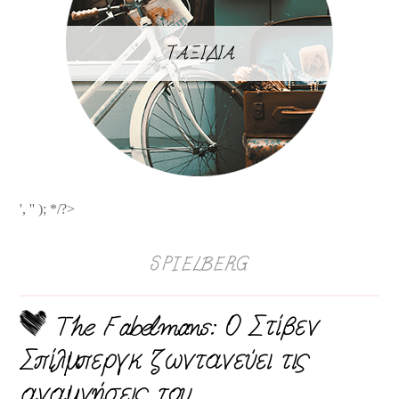
ΤΑΞΙΔΙΑ
', '' ); */?>
SPIELBERG
The Fabelmans: Ο Στίβεν
Σπίλμπεργκ ζωντανεύει τις
αναμνήσεις του