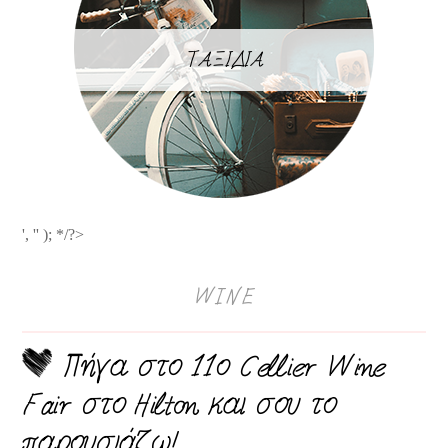
ΤΑΞΙΔΙΑ
', '' ); */?>
WINE
Πήγα στο 11ο Cellier Wine
Fair στο Hilton και σου το
παρουσιάζω!