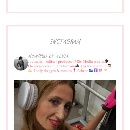
INSTAGRAM
MYWORLD_BY_XENIA
Journalist | editor | producer | MSc Media studies
|
Owner @2vision_productions
| Sylvana’s mum
I only do gym & movies
Athens