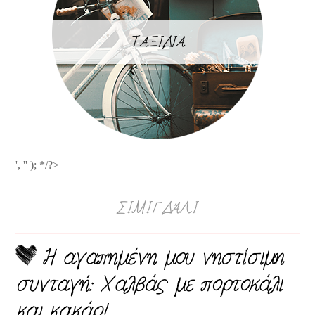
ΤΑΞΙΔΙΑ
', '' ); */?>
ΣΙΜΙΓΔΆΛΙ
Η αγαπημένη μου νηστίσιμη
συνταγή: Χαλβάς με πορτοκάλι
και κακάο!