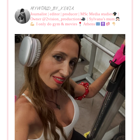
MYWORLD_BY_XENIA
Journalist | editor | producer | MSc Media studies
|
Owner @2vision_productions
| Sylvana’s mum
I only do gym & movies
Athens