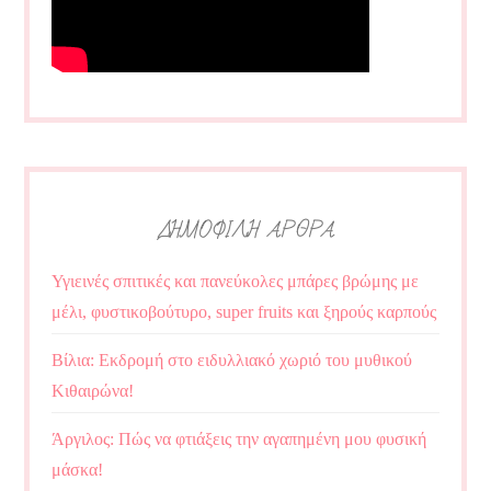
ΔΗΜΟΦΙΛΗ ΑΡΘΡΑ
Υγιεινές σπιτικές και πανεύκολες μπάρες βρώμης με
μέλι, φυστικοβούτυρο, super fruits και ξηρούς καρπούς
Βίλια: Εκδρομή στο ειδυλλιακό χωριό του μυθικού
Κιθαιρώνα!
Άργιλος: Πώς να φτιάξεις την αγαπημένη μου φυσική
μάσκα!