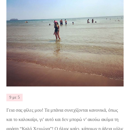
9 με 5
Γεια σας φίλες μου! Τα μπάνια συνεχίζονται κανονικά, όπως
και το καλοκαίρι, γι’ αυτό και δεν μπορώ ν’ ακούω ακόμα τη
φράση “Καλό Χειμώνα”! Ο ήλιος καίει, κάποιων η άδεια μόλις