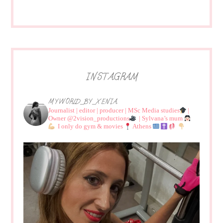
INSTAGRAM
MYWORLD_BY_XENIA
Journalist | editor | producer | MSc Media studies
|
Owner @2vision_productions
| Sylvana’s mum
I only do gym & movies
Athens