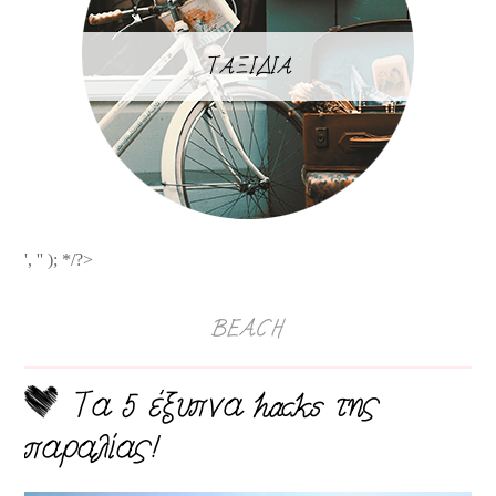
ΤΑΞΙΔΙΑ
', '' ); */?>
BEACH
Τα 5 έξυπνα hacks της
παραλίας!