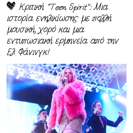
Κριτική “Teen Spirit”: Μια
ιστορία ενηλικίωσης με πολλή
μουσική, χορό και μια
εντυπωσιακή ερμηνεία από την
Ελ Φάνινγκ!