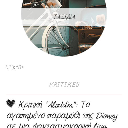
ΤΑΞΙΔΙΑ
', '' ); */?>
KRITIKES
Κριτική “Aladdin”: Το
αγαπημένο παραμύθι της Disney
σε μια φαντασμαγορική live-