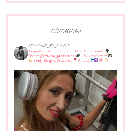
INSTAGRAM
MYWORLD_BY_XENIA
Journalist | editor | producer | MSc Media studies
|
Owner @2vision_productions
| Sylvana’s mum
I only do gym & movies
Athens