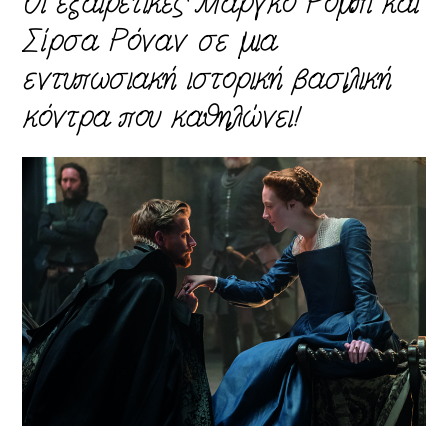
Οι εξαιρετικές Μάργκο Ρόμπι και
Σίρσα Ρόναν σε μια
εντυπωσιακή ιστορική βασιλική
κόντρα που καθηλώνει!