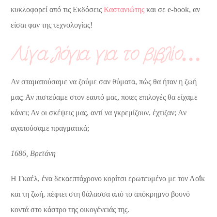
κυκλοφορεί από τις Εκδόσεις
Καστανιώτης
και σε e-book, αν
είσαι φαν της τεχνολογίας!
Λίγα λόγια για το βιβλίο…
Αν σταματούσαμε να ζούμε σαν θύματα, πώς θα ήταν η ζωή
μας; Αν πιστεύαμε στον εαυτό μας, ποιες επιλογές θα είχαμε
κάνει; Αν οι σκέψεις μας, αντί να γκρεμίζουν, έχτιζαν; Αν
αγαπούσαμε πραγματικά;
1686, Βρετάνη
Η Γκαέλ, ένα δεκαεπτάχρονο κορίτσι ερωτευμένο με τον Λοΐκ
και τη ζωή, πέφτει στη θάλασσα από τo απόκρημνο βουνό
κοντά στο κάστρο της οικογένειάς της.