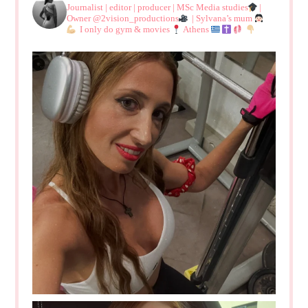
Journalist | editor | producer | MSc Media studies
|
Owner @2vision_productions
| Sylvana’s mum
I only do gym & movies
Athens