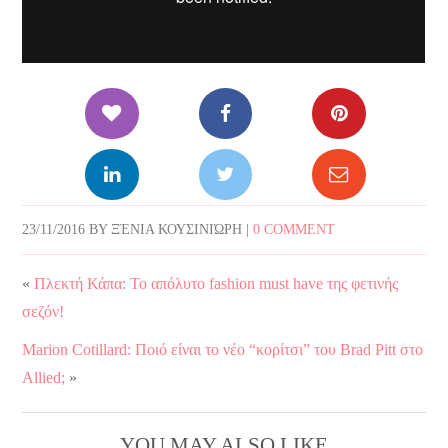
23/11/2016
BY
ΞΈΝΙΑ ΚΟΥΣΙΝΙΏΡΗ
|
0 COMMENT
«
Πλεκτή Κάπα: Το απόλυτο fashion must have της φετινής
σεζόν!
Marion Cotillard: Ποιό είναι το νέο “κορίτσι” του Brad Pitt στο
Allied;
»
YOU MAY ALSO LIKE