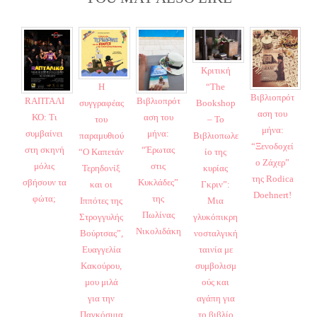
Κριτική
“The
Η
Βιβλιοπρότ
Βιβλιοπρότ
RΑΠΤΑΛΙ
Bookshop
συγγραφέας
αση του
αση του
ΚΟ: Τι
– Το
του
μήνα:
μήνα:
συμβαίνει
Βιβλιοπωλε
παραμυθιού
“Ξενοδοχεί
“Έρωτας
στη σκηνή
ίο της
“Ο Καπετάν
ο Ζάχερ”
στις
μόλις
κυρίας
Τερηδονίξ
της Rodica
Κυκλάδες”
σβήσουν τα
Γκριν”:
και οι
Doehnert!
της
φώτα;
Μια
Ιππότες της
Πωλίνας
γλυκόπικρη
Στρογγυλής
Νικολιδάκη
νοσταλγική
Βούρτσας”,
ταινία με
Ευαγγελία
συμβολισμ
Κακούρου,
ούς και
μου μιλά
αγάπη για
για την
το βιβλίο
Παγκόσμια