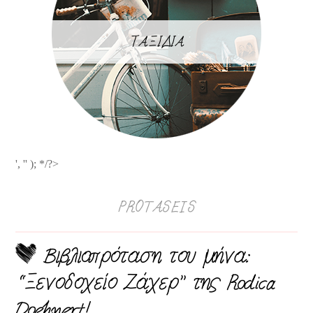
ΤΑΞΙΔΙΑ
', '' ); */?>
PROTASEIS
Βιβλιοπρόταση του μήνα:
“Ξενοδοχείο Ζάχερ” της Rodica
Doehnert!