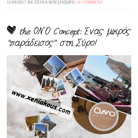
11/09/2017
BY
ΞΈΝΙΑ ΚΟΥΣΙΝΙΏΡΗ
|
0 COMMENT
the OΝΟ Concept: Ένας μικρός
”παράδεισος” στη Σύρο!