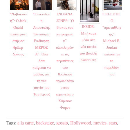
“Νοβοκαΐν
“Επικίνδυν
INDIANA
CREED III:
η”: Ο Jack
η
JONES: “Ο
Ο
INSIDE:
Quaid
Αποστολή:
δίσκος του
“πρωταθλητ
Μπήκαμε
πρωταγωνι
Θανάσιμη
πεπρωμένο
ής”
μέσα στη
στής σε
Εκδίκηση
υ”
Michael B.
νέα ταινία
θρίλερ
ΜΕΡΟΣ
ολοκληρών
Jordan
του Βασίλη
δράσης
Α”: Όλα
ει τις
παλεύει με
Κατσούπη
όσα
περιπέτειες
το
καίγεσαι να
του
παρελθόν
μάθεις για
θρυλικού
του
τη νέα
αρχαιολόγο
ταινία του
υ που
Τομ Κρουζ
ερμηνεύει ο
Χάρισον
Φορντ
Tags:
a la carte
,
backstage
,
gossip
,
Hollywood
,
movies
,
stars
,