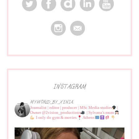
INSTAGRAM
MYWORLD_BY_XENIA
Journalist | editor | producer | MSc Media studies
|
Owner @2vision_productions
| Sylvana’s mum
I only do gym & movies
Athens