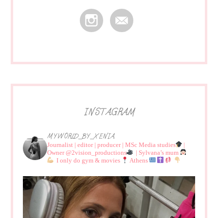
INSTAGRAM
MYWORLD_BY_XENIA
Journalist | editor | producer | MSc Media studies
|
Owner @2vision_productions
| Sylvana’s mum
I only do gym & movies
Athens