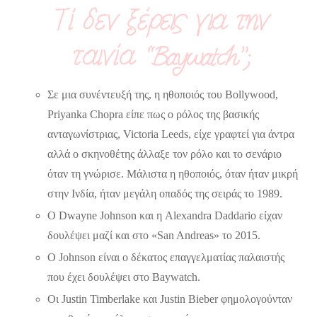
Τί δεν ξέρεις για την
ταινία “Baywatch”;
Σε μια συνέντευξή της, η ηθοποιός του Bollywood,
Priyanka Chopra είπε πως ο ρόλος της βασικής
ανταγωνίστριας, Victoria Leeds, είχε γραφτεί για άντρα
αλλά ο σκηνοθέτης άλλαξε τον ρόλο και το σενάριο
όταν τη γνώρισε. Μάλιστα η ηθοποιός, όταν ήταν μικρή
στην Ινδία, ήταν μεγάλη οπαδός της σειράς το 1989.
Ο Dwayne Johnson και η Alexandra Daddario είχαν
δουλέψει μαζί και στο «San Andreas» το 2015.
Ο Johnson είναι ο δέκατος επαγγελματίας παλαιστής
που έχει δουλέψει στο Baywatch.
Οι Justin Timberlake και Justin Bieber φημολογούνταν