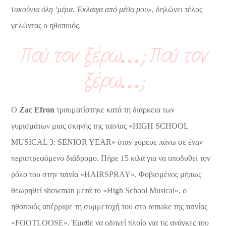
τακούνια όλη ‘μέρα. Έκλαιγα από μέσα μου»
, δηλώνει τέλος
γελώντας ο ηθοποιός.
Πού τον ξέρω…; Πού τον
ξέρω…;
Ο
Zac
Efron
τραυματίστηκε κατά τη διάρκεια των
γυρισμάτων μιας σκηνής της ταινίας «HIGH SCHOOL
MUSICAL 3: SENIOR YEAR» όταν χόρευε πάνω σε έναν
περιστρεφόμενο διάδρομο. Πήρε 15 κιλά για να υποδυθεί τον
ρόλο του στην ταινία «HAIRSPRAY». Φοβισμένος μήπως
θεωρηθεί showman μετά το «High School Musical», ο
ηθοποιός απέρριψε τη συμμετοχή του στο remake της ταινίας
«FOOTLOOSE». Έμαθε να οδηγεί πλοίο για τις ανάγκες του