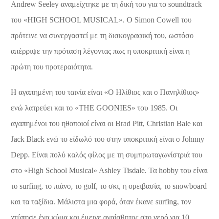
Andrew Seeley αναμείχτηκε με τη δική του για το soundtrack
του «HIGH SCHOOL MUSICAL». Ο Simon Cowell του
πρότεινε να συνεργαστεί με τη δισκογραφική του, ωστόσο
απέρριψε την πρόταση λέγοντας πως η υποκριτική είναι η
πρώτη του προτεραιότητα.
Η αγαπημένη του ταινία είναι «Ο Ηλίθιος και ο Πανηλίθιος»
ενώ λατρεύει και το «THE GOONIES» του 1985. Οι
αγαπημένοι του ηθοποιοί είναι οι Brad Pitt, Christian Bale και
Jack Black ενώ το είδωλό του στην υποκριτική είναι ο Johnny
Depp. Είναι πολύ καλός φίλος με τη συμπρωταγωνίστριά του
στο «High School Musical» Ashley Tisdale. Τα hobby του είναι
το surfing, το πιάνο, το golf, το σκι, η ορειβασία, το snowboard
και τα ταξίδια. Μάλιστα μια φορά, όταν έκανε surfing, τον
χτύπησε ένα κύμα και έμεινε αναίσθητος στο νερό για 10