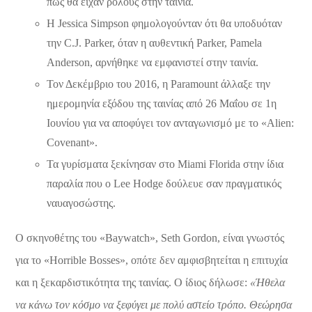
πως θα είχαν ρόλους στην ταινία.
Η Jessica Simpson φημολογούνταν ότι θα υποδυόταν
την C.J. Parker, όταν η αυθεντική Parker, Pamela
Anderson, αρνήθηκε να εμφανιστεί στην ταινία.
Τον Δεκέμβριο του 2016, η Paramount άλλαξε την
ημερομηνία εξόδου της ταινίας από 26 Μαΐου σε 1
η
Ιουνίου για να αποφύγει τον ανταγωνισμό με το «Alien:
Covenant».
Τα γυρίσματα ξεκίνησαν στο Miami Florida στην ίδια
παραλία που ο Lee Hodge δούλευε σαν πραγματικός
ναυαγοσώστης.
Ο σκηνοθέτης του «Baywatch», Seth Gordon, είναι γνωστός
για το «Horrible Bosses», οπότε δεν αμφισβητείται η επιτυχία
και η ξεκαρδιστικότητα της ταινίας. Ο ίδιος δήλωσε:
«Ήθελα
να κάνω τον κόσμο να ξεφύγει με πολύ αστείο τρόπο. Θεώρησα