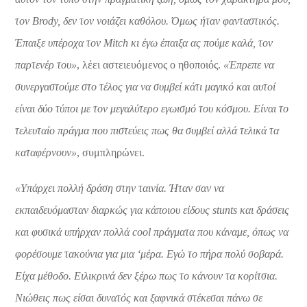
τον
Brody
, δεν τον νοιάζει καθόλου. Όμως ήταν φανταστικός.
Έπαιξε υπέροχα τον
Mitch
κι έγω έπαιξα ας πούμε καλά, τον
παρτενέρ του»
, λέει αστειευόμενος ο ηθοποιός.
«Έπρεπε να
συνεργαστούμε στο τέλος για να συμβεί κάτι μαγικό και αυτοί
είναι δύο τύποι με τον μεγαλύτερο εγωισμό του κόσμου. Είναι το
τελευταίο πράγμα που πιστεύεις πως θα συμβεί αλλά τελικά τα
καταφέρνουν»
, συμπληρώνει.
«Υπάρχει πολλή δράση στην ταινία. Ήταν σαν να
εκπαιδευόμασταν διαρκώς για κάποιου είδους
stunts
και δράσεις
και φυσικά υπήρχαν πολλά
cool
πράγματα που κάναμε, όπως να
φορέσουμε τακούνια για μια ‘μέρα. Εγώ το πήρα πολύ σοβαρά.
Είχα μέθοδο. Ειλικρινά δεν ξέρω πως το κάνουν τα κορίτσια.
Νιώθεις πως είσαι δυνατός και ξαφνικά στέκεσαι πάνω σε