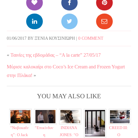
01/06/2017
BY
ΞΈΝΙΑ ΚΟΥΣΙΝΙΏΡΗ
|
0 COMMENT
«
Ταινίες της εβδομάδας – “A la carte” 27/05/17
Μύρισε καλοκαίρι στο Coco’s Ice Cream and Frozen Yogurt
στην Πλάκα!
»
YOU MAY ALSO LIKE
“Νοβοκαΐν
“Επικίνδυν
INDIANA
CREED III:
η”: Ο Jack
η
JONES: “Ο
Ο