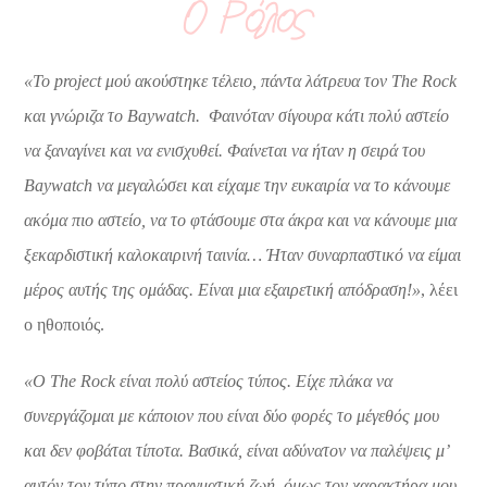
Ο Ρόλος
«Το
project
μού ακούστηκε τέλειο, πάντα λάτρευα τον
The
Rock
και γνώριζα το
Baywatch
. Φαινόταν σίγουρα κάτι πολύ αστείο
να ξαναγίνει και να ενισχυθεί. Φαίνεται να ήταν η σειρά του
Baywatch
να μεγαλώσει και είχαμε την ευκαιρία να το κάνουμε
ακόμα πιο αστείο, να το φτάσουμε στα άκρα και να κάνουμε μια
ξεκαρδιστική καλοκαιρινή ταινία… Ήταν συναρπαστικό να είμαι
μέρος αυτής της ομάδας. Είναι μια εξαιρετική απόδραση!»
, λέει
ο ηθοποιός.
«Ο
The
Rock
είναι πολύ αστείος τύπος. Είχε πλάκα να
συνεργάζομαι με κάποιον που είναι δύο φορές το μέγεθός μου
και δεν φοβάται τίποτα. Βασικά, είναι αδύνατον να παλέψεις μ’
αυτόν τον τύπο στην πραγματική ζωή, όμως τον χαρακτήρα μου,