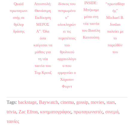
INSIDE:
Quaid
Αποστολή:
δίσκος του
“πρωταθλητ
Μπήκαμε
πρωταγωνι
Θανάσιμη
πεπρωμένο
ής”
μέσα στη
στής σε
Εκδίκηση
υ”
Michael B.
νέα ταινία
θρίλερ
ΜΕΡΟΣ
ολοκληρών
Jordan
του Βασίλη
δράσης
Α”: Όλα
ει τις
παλεύει με
Κατσούπη
όσα
περιπέτειες
το
καίγεσαι να
του
παρελθόν
μάθεις για
θρυλικού
του
τη νέα
αρχαιολόγο
ταινία του
υ που
Τομ Κρουζ
ερμηνεύει ο
Χάρισον
Φορντ
Tags:
backstage
,
Baywatch
,
cinema
,
gossip
,
movies
,
stars
,
trivia
,
Zac Efron
,
κινηματογράφος
,
πρωταγωνιστές
,
σινεμά
,
ταινίες