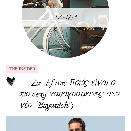
ΤΑΞΙΔΙΑ
THE INSIDER
Zac Efron: Ποιός είναι ο
πιο sexy ναυαγοσώστης στο
νέο “Baywatch”;