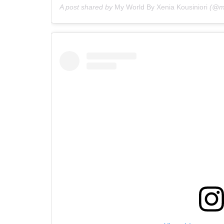
A post shared by
My World By Xenia Kousiniori
(@my