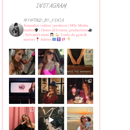
INSTAGRAM
MYWORLD_BY_XENIA
Journalist | editor | producer | MSc Media
studies
| Owner @2vision_productions
| Sylvana’s mum
I only do gym &
movies
Athens