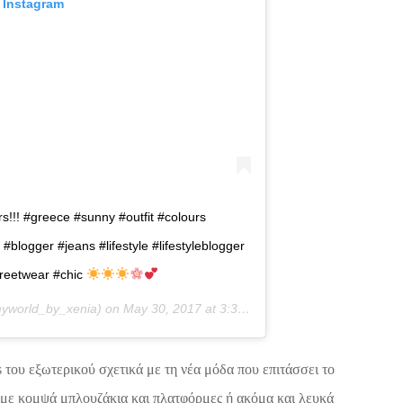
 Instagram
s!!! #greece #sunny #outfit #colours
blogger #jeans #lifestyle #lifestyleblogger
treetwear #chic
world_by_xenia) on
May 30, 2017 at 3:38am PDT
 του εξωτερικού σχετικά με τη νέα μόδα που επιτάσσει το
ns με κομψά μπλουζάκια και πλατφόρμες ή ακόμα και λευκά