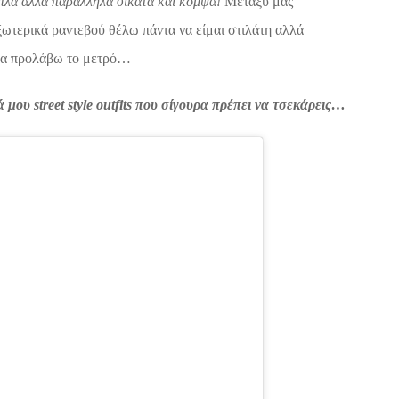
 απλά αλλά παράλληλα σικάτα και κομψά!
Μεταξύ μας
ξωτερικά ραντεβού θέλω πάντα να είμαι στιλάτη αλλά
 να προλάβω το μετρό…
 μου street style outfits που σίγουρα πρέπει να τσεκάρεις…