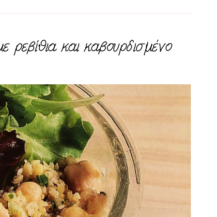
ε ρεβίθια και καβουρδισμένο