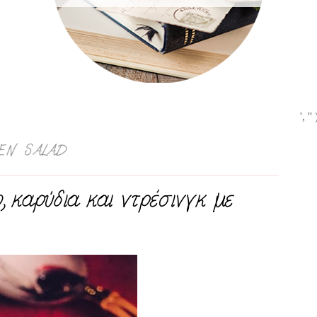
', ''
EN SALAD
 καρύδια και ντρέσινγκ με