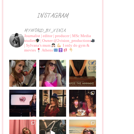
INSTAGRAM
MYWORLD_BY_XENIA
Journalist | editor | producer | MSc Media
studies
| Owner @2vision_productions
| Sylvana’s mum
I only do gym &
movies
Athens