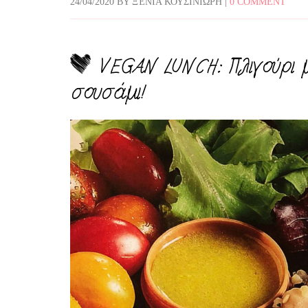
24/04/2020
BY
ΞΈΝΙΑ ΚΟΥΣΙΝΙΏΡΗ
|
0 COMMENT
VEGAN LUNCH: Πλιγούρι μ
σουσάμι!