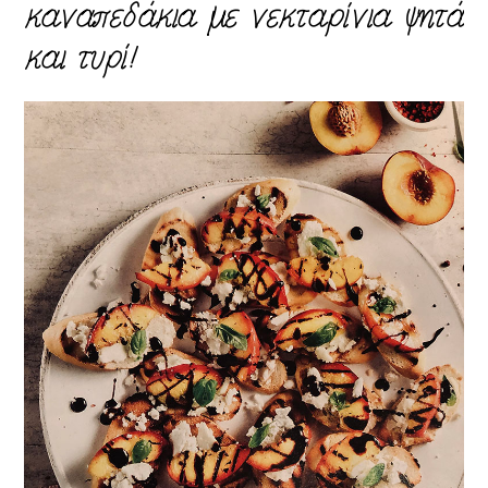
καναπεδάκια με νεκταρίνια ψητά
και τυρί!