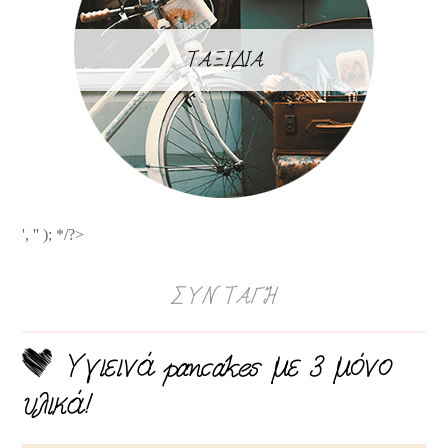
ΤΑΞΙΔΙΑ
', '' ); */?>
ΣΥΝΤΑΓΉ
Υγιεινά pancakes με 3 μόνο
υλικά!